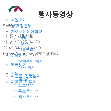
행사동영상
서원소개
마술공연
농포 정문부
가호서원논어학교
이 름 :
가호서원
소개
시 간 : 2025-04-20
인사말
21:49:34
|
조회수 : 91
전통혼례
https://youtu.be/yi7FOqDFyfA
주요행사
진행중인 행사
목록보기
지난 행사
커뮤니티
이전글: 전통놀이
새소식
다음글: 만들기
포토앨범
홍보동영상
행사동영상